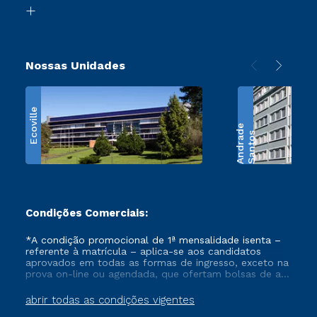
Biblioteca
Retorne ao Curso
Nossas Unidades
Ecoville
e
S
a
n
t
o
s
A
n
d
r
a
d
Condições Comerciais:
*A condição promocional de 1ª mensalidade isenta –
referente à matrícula – aplica-se aos candidatos
aprovados em todas as formas de ingresso, exceto na
prova on-line ou agendada, que ofertam bolsas de até
50% de desconto, ambos ingressantes no semestre
vigente, que ainda não tenham efetivado e/ou não
abrir todas as condições vigentes
tenham cancelado ou trancado sua matrícula em uma