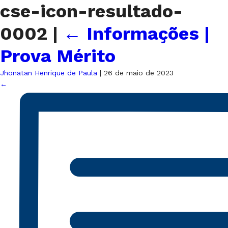
cse-icon-resultado-
0002
|
←
Informações |
Prova Mérito
Jhonatan Henrique de Paula
|
26 de maio de 2023
←