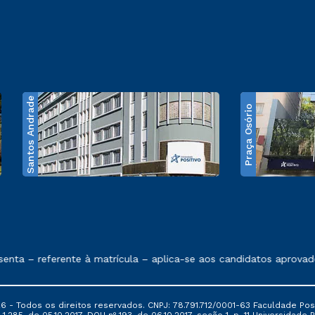
Santos Andrade
Praça Osório
e exposto no contrato de prestação de serviços
 – referente à matrícula – aplica-se aos candidatos aprovados 
6 - Todos os direitos reservados. CNPJ: 78.791.712/0001-63 Faculdade Posi