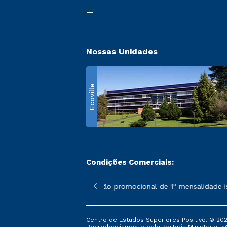
Nossas Unidades
Ecoville
Condições Comerciais:
 poderão sofrer alterações nos períodos de rematrícula conform
*A condição promocional de 1ª mensalidade isenta
Centro de Estudos Superiores Positivo. © 202