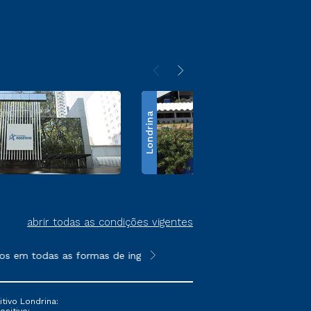
Londrina
abrir todas as condições vigentes
em todas as formas de ingresso, exceto na prova on-line ou age
**Semipresencial é um formato do E
tivo Londrina: