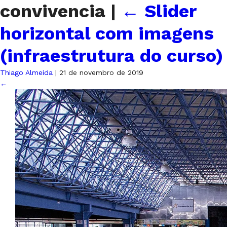
convivencia
|
←
Slider
horizontal com imagens
(infraestrutura do curso)
Thiago Almeida
|
21 de novembro de 2019
←