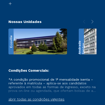
Biblioteca
Retorne ao Curso
Nossas Unidades
Ecoville
e
S
a
n
t
o
s
A
n
d
r
a
d
Condições Comerciais:
*A condição promocional de 1ª mensalidade isenta –
referente à matrícula – aplica-se aos candidatos
aprovados em todas as formas de ingresso, exceto na
prova on-line ou agendada, que ofertam bolsas de até
50% de desconto, ambos ingressantes no semestre
vigente, que ainda não tenham efetivado e/ou não
abrir todas as condições vigentes
tenham cancelado ou trancado sua matrícula em uma