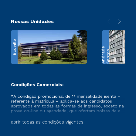
Nossas Unidades
Ecoville
e
S
a
n
t
o
s
A
n
d
r
a
d
Condições Comerciais:
*A condição promocional de 1ª mensalidade isenta –
referente à matrícula – aplica-se aos candidatos
aprovados em todas as formas de ingresso, exceto na
prova on-line ou agendada, que ofertam bolsas de até
50% de desconto, ambos ingressantes no semestre
vigente, que ainda não tenham efetivado e/ou não
abrir todas as condições vigentes
tenham cancelado ou trancado sua matrícula em uma
das Instituições da Cruzeiro do Sul Educacional, no
período de um ano. Tais condições não se aplicam