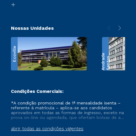
Biblioteca
Retorne ao Curso
Nossas Unidades
Ecoville
e
S
a
n
t
o
s
A
n
d
r
a
d
Condições Comerciais:
*A condição promocional de 1ª mensalidade isenta –
referente à matrícula – aplica-se aos candidatos
aprovados em todas as formas de ingresso, exceto na
prova on-line ou agendada, que ofertam bolsas de até
50% de desconto, ambos ingressantes no semestre
vigente, que ainda não tenham efetivado e/ou não
abrir todas as condições vigentes
tenham cancelado ou trancado sua matrícula em uma