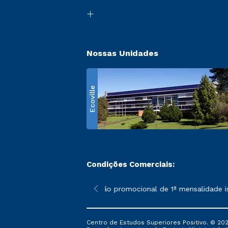
Nossas Unidades
Ecoville
Condições Comerciais:
 poderão sofrer alterações nos períodos de rematrícula conform
*A condição promocional de 1ª mensalidade isent
Centro de Estudos Superiores Positivo. © 202