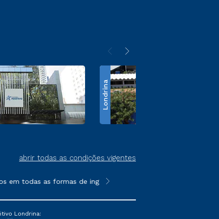
Londrina
abrir todas as condições vigentes
em todas as formas de ingresso, exceto na prova on-line ou age
**Semipresencial é um formato do E
tivo Londrina: