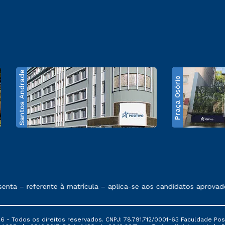
Santos Andrade
Praça Osório
e exposto no contrato de prestação de serviços
a – referente à matrícula – aplica-se aos candidatos aprovados 
6 - Todos os direitos reservados. CNPJ: 78.791.712/0001-63 Faculdade Posi