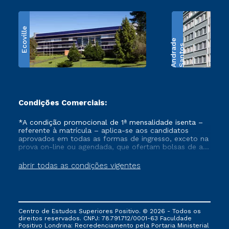
Ecoville
e
S
a
n
t
o
s
A
n
d
r
a
d
Condições Comerciais:
*A condição promocional de 1ª mensalidade isenta –
referente à matrícula – aplica-se aos candidatos
aprovados em todas as formas de ingresso, exceto na
prova on-line ou agendada, que ofertam bolsas de até
50% de desconto, ambos ingressantes no semestre
vigente, que ainda não tenham efetivado e/ou não
abrir todas as condições vigentes
tenham cancelado ou trancado sua matrícula em uma
das Instituições da Cruzeiro do Sul Educacional, no
período de um ano. Tais condições não se aplicam
aos cursos de Medicina, e também para matriculados
via FIES, Prouni e outros programas governamentais, e
Centro de Estudos Superiores Positivo. © 2026 - Todos os
não se acumula com nenhuma outra campanha
direitos reservados. CNPJ: 78.791.712/0001-63 Faculdade
ofertada pela Instituição.
Positivo Londrina: Recredenciamento pela Portaria Ministerial