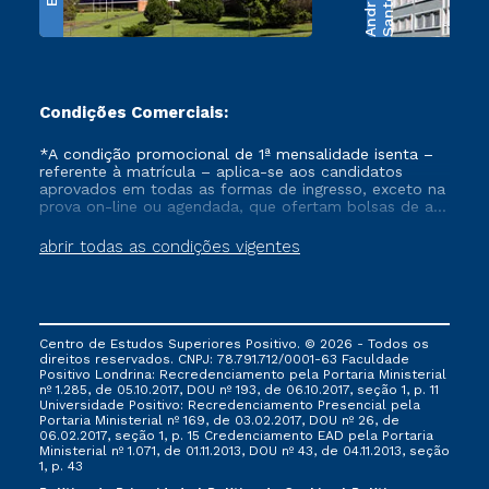
e
S
a
n
t
o
s
A
n
d
r
a
d
Condições Comerciais:
*A condição promocional de 1ª mensalidade isenta –
referente à matrícula – aplica-se aos candidatos
aprovados em todas as formas de ingresso, exceto na
prova on-line ou agendada, que ofertam bolsas de até
50% de desconto, ambos ingressantes no semestre
vigente, que ainda não tenham efetivado e/ou não
abrir todas as condições vigentes
tenham cancelado ou trancado sua matrícula em uma
das Instituições da Cruzeiro do Sul Educacional, no
período de um ano. Tais condições não se aplicam
aos cursos de Medicina, e também para matriculados
via FIES, Prouni e outros programas governamentais, e
Centro de Estudos Superiores Positivo. © 2026 - Todos os
não se acumula com nenhuma outra campanha
direitos reservados. CNPJ: 78.791.712/0001-63 Faculdade
ofertada pela Instituição.
Positivo Londrina: Recredenciamento pela Portaria Ministerial
nº 1.285, de 05.10.2017, DOU nº 193, de 06.10.2017, seção 1, p. 11
Universidade Positivo: Recredenciamento Presencial ​pela
Portaria Ministerial nº 169, de 03.02.2017, DOU nº 26, de
06.02.2017, seção 1, p. 15 Credenciamento EAD pela Portaria
Ministerial nº 1.071, de 01.11.2013, DOU nº 43, de 04.11.2013, seção
1, p. 43