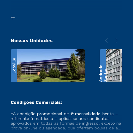
Acessibilidade
Transferência
Biblioteca
Retorne ao Curso
Nossas Unidades
Ecoville
e
S
a
n
t
o
s
A
n
d
r
a
d
Condições Comerciais:
*A condição promocional de 1ª mensalidade isenta –
referente à matrícula – aplica-se aos candidatos
aprovados em todas as formas de ingresso, exceto na
prova on-line ou agendada, que ofertam bolsas de até
50% de desconto, ambos ingressantes no semestre