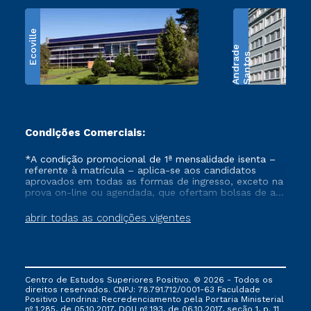
Ecoville
e
S
a
n
t
o
s
A
n
d
r
a
d
Condições Comerciais:
*A condição promocional de 1ª mensalidade isenta –
referente à matrícula – aplica-se aos candidatos
aprovados em todas as formas de ingresso, exceto na
prova on-line ou agendada, que ofertam bolsas de até
50% de desconto, ambos ingressantes no semestre
vigente, que ainda não tenham efetivado e/ou não
abrir todas as condições vigentes
tenham cancelado ou trancado sua matrícula em uma
das Instituições da Cruzeiro do Sul Educacional, no
período de um ano. Tais condições não se aplicam
aos cursos de Medicina, e também para matriculados
via FIES, Prouni e outros programas governamentais, e
Centro de Estudos Superiores Positivo. © 2026 - Todos os
não se acumula com nenhuma outra campanha
direitos reservados. CNPJ: 78.791.712/0001-63 Faculdade
ofertada pela Instituição.
Positivo Londrina: Recredenciamento pela Portaria Ministerial
nº 1.285, de 05.10.2017, DOU nº 193, de 06.10.2017, seção 1, p. 11