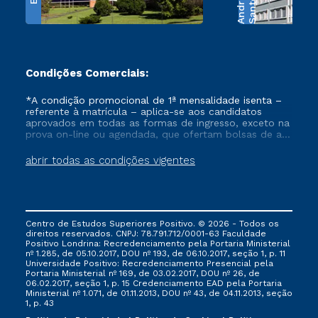
e
S
a
n
t
o
s
A
n
d
r
a
d
Condições Comerciais:
*A condição promocional de 1ª mensalidade isenta –
referente à matrícula – aplica-se aos candidatos
aprovados em todas as formas de ingresso, exceto na
prova on-line ou agendada, que ofertam bolsas de até
50% de desconto, ambos ingressantes no semestre
vigente, que ainda não tenham efetivado e/ou não
abrir todas as condições vigentes
tenham cancelado ou trancado sua matrícula em uma
das Instituições da Cruzeiro do Sul Educacional, no
período de um ano. Tais condições não se aplicam
aos cursos de Medicina, e também para matriculados
via FIES, Prouni e outros programas governamentais, e
Centro de Estudos Superiores Positivo. © 2026 - Todos os
não se acumula com nenhuma outra campanha
direitos reservados. CNPJ: 78.791.712/0001-63 Faculdade
ofertada pela Instituição.
Positivo Londrina: Recredenciamento pela Portaria Ministerial
nº 1.285, de 05.10.2017, DOU nº 193, de 06.10.2017, seção 1, p. 11
Universidade Positivo: Recredenciamento Presencial ​pela
Portaria Ministerial nº 169, de 03.02.2017, DOU nº 26, de
06.02.2017, seção 1, p. 15 Credenciamento EAD pela Portaria
Ministerial nº 1.071, de 01.11.2013, DOU nº 43, de 04.11.2013, seção
1, p. 43