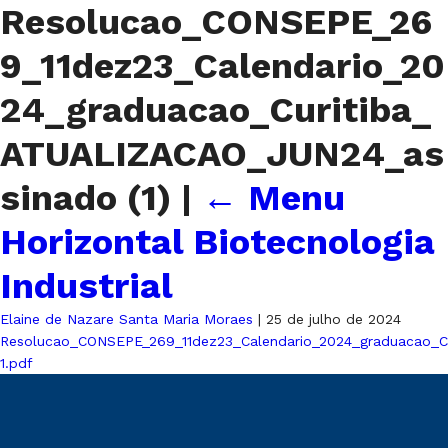
Resolucao_CONSEPE_26
9_11dez23_Calendario_20
24_graduacao_Curitiba_
ATUALIZACAO_JUN24_as
sinado (1)
|
←
Menu
Horizontal Biotecnologia
Industrial
Elaine de Nazare Santa Maria Moraes
|
25 de julho de 2024
Resolucao_CONSEPE_269_11dez23_Calendario_2024_graduacao_C
1.pdf