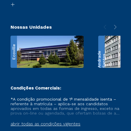
Biblioteca
Retorne ao Curso
Nossas Unidades
Ecoville
e
S
a
n
t
o
s
A
n
d
r
a
d
Condições Comerciais:
*A condição promocional de 1ª mensalidade isenta –
referente à matrícula – aplica-se aos candidatos
aprovados em todas as formas de ingresso, exceto na
prova on-line ou agendada, que ofertam bolsas de até
50% de desconto, ambos ingressantes no semestre
vigente, que ainda não tenham efetivado e/ou não
abrir todas as condições vigentes
tenham cancelado ou trancado sua matrícula em uma