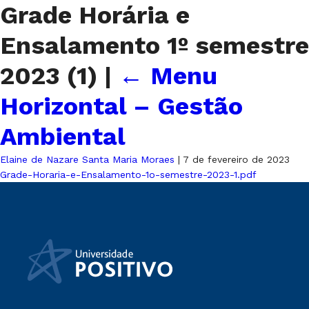
Grade Horária e
Ensalamento 1º semestre
2023 (1)
|
←
Menu
Horizontal – Gestão
Ambiental
Elaine de Nazare Santa Maria Moraes
|
7 de fevereiro de 2023
Grade-Horaria-e-Ensalamento-1o-semestre-2023-1.pdf