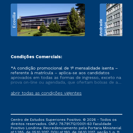
Ecoville
e
S
a
n
t
o
s
A
n
d
r
a
d
Condições Comerciais:
*A condição promocional de 1ª mensalidade isenta –
referente à matrícula – aplica-se aos candidatos
aprovados em todas as formas de ingresso, exceto na
prova on-line ou agendada, que ofertam bolsas de até
50% de desconto, ambos ingressantes no semestre
vigente, que ainda não tenham efetivado e/ou não
abrir todas as condições vigentes
tenham cancelado ou trancado sua matrícula em uma
das Instituições da Cruzeiro do Sul Educacional, no
período de um ano. Tais condições não se aplicam
aos cursos de Medicina, e também para matriculados
via FIES, Prouni e outros programas governamentais, e
Centro de Estudos Superiores Positivo. © 2026 - Todos os
não se acumula com nenhuma outra campanha
direitos reservados. CNPJ: 78.791.712/0001-63 Faculdade
ofertada pela Instituição.
Positivo Londrina: Recredenciamento pela Portaria Ministerial
nº 1.285, de 05.10.2017, DOU nº 193, de 06.10.2017, seção 1, p. 11