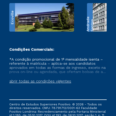
Ecoville
e
S
a
n
t
o
s
A
n
d
r
a
d
Condições Comerciais:
*A condição promocional de 1ª mensalidade isenta –
referente à matrícula – aplica-se aos candidatos
aprovados em todas as formas de ingresso, exceto na
prova on-line ou agendada, que ofertam bolsas de até
50% de desconto, ambos ingressantes no semestre
vigente, que ainda não tenham efetivado e/ou não
abrir todas as condições vigentes
tenham cancelado ou trancado sua matrícula em uma
das Instituições da Cruzeiro do Sul Educacional, no
período de um ano. Tais condições não se aplicam
aos cursos de Medicina, e também para matriculados
via FIES, Prouni e outros programas governamentais, e
Centro de Estudos Superiores Positivo. © 2026 - Todos os
não se acumula com nenhuma outra campanha
direitos reservados. CNPJ: 78.791.712/0001-63 Faculdade
ofertada pela Instituição.
Positivo Londrina: Recredenciamento pela Portaria Ministerial
nº 1.285, de 05.10.2017, DOU nº 193, de 06.10.2017, seção 1, p. 11