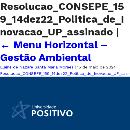
Resolucao_CONSEPE_15
9_14dez22_Politica_de_I
novacao_UP_assinado
|
←
Menu Horizontal –
Gestão Ambiental
Elaine de Nazare Santa Maria Moraes
|
15 de maio de 2024
Resolucao_CONSEPE_159_14dez22_Politica_de_Inovacao_UP_assi