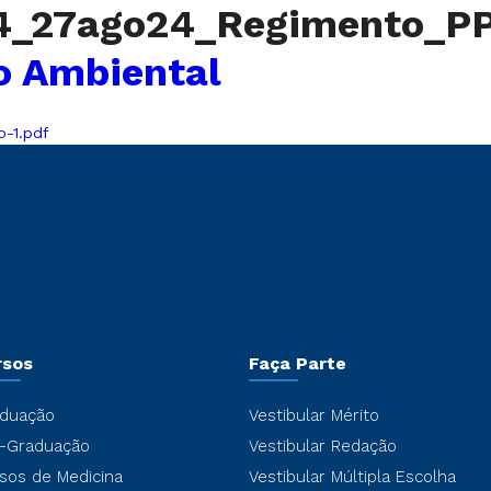
4_27ago24_Regimento_P
o Ambiental
-1.pdf
rsos
Faça Parte
duação
Vestibular Mérito
-Graduação
Vestibular Redação
sos de Medicina
Vestibular Múltipla Escolha