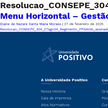
Resolucao_CONSEPE_30
Menu Horizontal – Gestã
Elaine de Nazare Santa Maria Moraes
|
27 de fevereiro de 2025
Resolucao_CONSEPE_304_27ago24_Regimento_PPGAmb_assinado
A Universidade Positivo
Cu
Nossa História
Gra
Sala de Imprensa
Pós
Atos Normativos
Cur