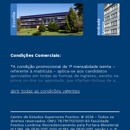
Ecoville
e
S
a
n
t
o
s
A
n
d
r
a
d
Condições Comerciais:
*A condição promocional de 1ª mensalidade isenta –
referente à matrícula – aplica-se aos candidatos
aprovados em todas as formas de ingresso, exceto na
prova on-line ou agendada, que ofertam bolsas de até
50% de desconto, ambos ingressantes no semestre
vigente, que ainda não tenham efetivado e/ou não
abrir todas as condições vigentes
tenham cancelado ou trancado sua matrícula em uma
das Instituições da Cruzeiro do Sul Educacional, no
período de um ano. Tais condições não se aplicam
aos cursos de Medicina, e também para matriculados
via FIES, Prouni e outros programas governamentais, e
Centro de Estudos Superiores Positivo. © 2026 - Todos os
não se acumula com nenhuma outra campanha
direitos reservados. CNPJ: 78.791.712/0001-63 Faculdade
ofertada pela Instituição.
Positivo Londrina: Recredenciamento pela Portaria Ministerial
nº 1.285, de 05.10.2017, DOU nº 193, de 06.10.2017, seção 1, p. 11