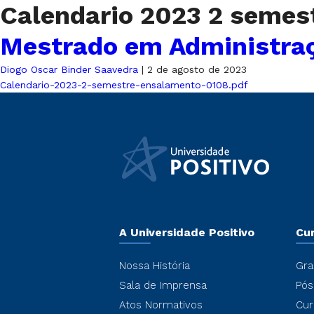
Calendario 2023 2 seme
Mestrado em Administra
Diogo Oscar Binder Saavedra
|
2 de agosto de 2023
Calendario-2023-2-semestre-ensalamento-0108.pdf
A Universidade Positivo
Cu
Nossa História
Gra
Sala de Imprensa
Pós
Atos Normativos
Cur