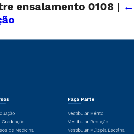
stre ensalamento 0108
|
ção
rsos
Faça Parte
duação
Vestibular Mérito
-Graduação
Vestibular Redação
sos de Medicina
Vestibular Múltipla Escolha