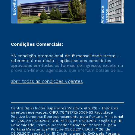
Ecoville
e
S
a
n
t
o
s
A
n
d
r
a
d
Condições Comerciais:
*A condição promocional de 1ª mensalidade isenta –
referente à matrícula – aplica-se aos candidatos
aprovados em todas as formas de ingresso, exceto na
prova on-line ou agendada, que ofertam bolsas de até
50% de desconto, ambos ingressantes no semestre
vigente, que ainda não tenham efetivado e/ou não
abrir todas as condições vigentes
tenham cancelado ou trancado sua matrícula em uma
das Instituições da Cruzeiro do Sul Educacional, no
período de um ano. Tais condições não se aplicam
aos cursos de Medicina, e também para matriculados
via FIES, Prouni e outros programas governamentais, e
Centro de Estudos Superiores Positivo. © 2026 - Todos os
não se acumula com nenhuma outra campanha
direitos reservados. CNPJ: 78.791.712/0001-63 Faculdade
ofertada pela Instituição.
Positivo Londrina: Recredenciamento pela Portaria Ministerial
nº 1.285, de 05.10.2017, DOU nº 193, de 06.10.2017, seção 1, p. 11
Universidade Positivo: Recredenciamento Presencial ​pela
Portaria Ministerial nº 169, de 03.02.2017, DOU nº 26, de
06.02.2017, seção 1, p. 15 Credenciamento EAD pela Portaria