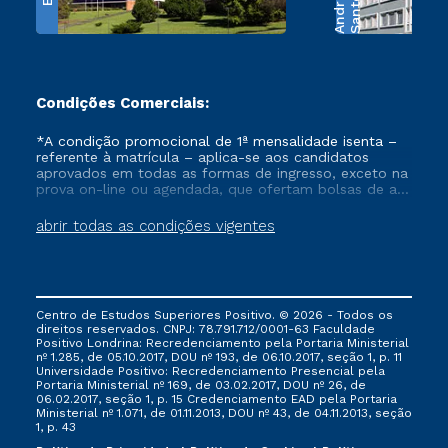
e
S
a
n
t
o
s
A
n
d
r
a
d
Condições Comerciais:
*A condição promocional de 1ª mensalidade isenta –
referente à matrícula – aplica-se aos candidatos
aprovados em todas as formas de ingresso, exceto na
prova on-line ou agendada, que ofertam bolsas de até
50% de desconto, ambos ingressantes no semestre
vigente, que ainda não tenham efetivado e/ou não
abrir todas as condições vigentes
tenham cancelado ou trancado sua matrícula em uma
das Instituições da Cruzeiro do Sul Educacional, no
período de um ano. Tais condições não se aplicam
aos cursos de Medicina, e também para matriculados
via FIES, Prouni e outros programas governamentais, e
Centro de Estudos Superiores Positivo. © 2026 - Todos os
não se acumula com nenhuma outra campanha
direitos reservados. CNPJ: 78.791.712/0001-63 Faculdade
ofertada pela Instituição.
Positivo Londrina: Recredenciamento pela Portaria Ministerial
nº 1.285, de 05.10.2017, DOU nº 193, de 06.10.2017, seção 1, p. 11
Universidade Positivo: Recredenciamento Presencial ​pela
Portaria Ministerial nº 169, de 03.02.2017, DOU nº 26, de
06.02.2017, seção 1, p. 15 Credenciamento EAD pela Portaria
Ministerial nº 1.071, de 01.11.2013, DOU nº 43, de 04.11.2013, seção
1, p. 43