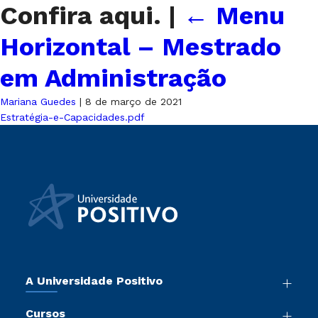
Confira aqui.
|
←
Menu
Horizontal – Mestrado
em Administração
Mariana Guedes
|
8 de março de 2021
Estratégia-e-Capacidades.pdf
A Universidade Positivo
Nossa História
Cursos