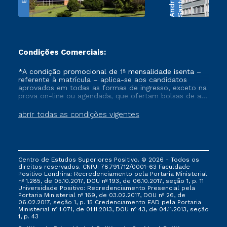
e
S
a
n
t
o
s
A
n
d
r
a
d
Condições Comerciais:
*A condição promocional de 1ª mensalidade isenta –
referente à matrícula – aplica-se aos candidatos
aprovados em todas as formas de ingresso, exceto na
prova on-line ou agendada, que ofertam bolsas de até
50% de desconto, ambos ingressantes no semestre
vigente, que ainda não tenham efetivado e/ou não
abrir todas as condições vigentes
tenham cancelado ou trancado sua matrícula em uma
das Instituições da Cruzeiro do Sul Educacional, no
período de um ano. Tais condições não se aplicam
aos cursos de Medicina, e também para matriculados
via FIES, Prouni e outros programas governamentais, e
Centro de Estudos Superiores Positivo. © 2026 - Todos os
não se acumula com nenhuma outra campanha
direitos reservados. CNPJ: 78.791.712/0001-63 Faculdade
ofertada pela Instituição.
Positivo Londrina: Recredenciamento pela Portaria Ministerial
nº 1.285, de 05.10.2017, DOU nº 193, de 06.10.2017, seção 1, p. 11
Universidade Positivo: Recredenciamento Presencial ​pela
Portaria Ministerial nº 169, de 03.02.2017, DOU nº 26, de
06.02.2017, seção 1, p. 15 Credenciamento EAD pela Portaria
Ministerial nº 1.071, de 01.11.2013, DOU nº 43, de 04.11.2013, seção
1, p. 43