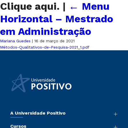
Clique aqui.
|
←
Menu
Horizontal – Mestrado
em Administração
Mariana Guedes
|
16 de março de 2021
Métodos-Qualitativos-de-Pesquisa-2021_1.pdf
A Universidade Positivo
Nossa História
Cursos