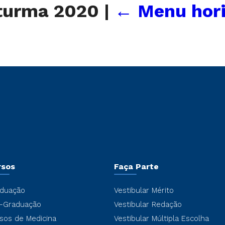
 turma 2020
|
←
Menu hor
rsos
Faça Parte
duação
Vestibular Mérito
-Graduação
Vestibular Redação
sos de Medicina
Vestibular Múltipla Escolha