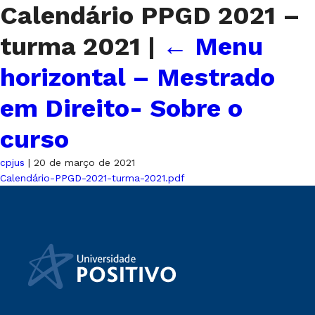
Calendário PPGD 2021 –
turma 2021
|
←
Menu
horizontal – Mestrado
em Direito- Sobre o
curso
cpjus
|
20 de março de 2021
Calendário-PPGD-2021-turma-2021.pdf