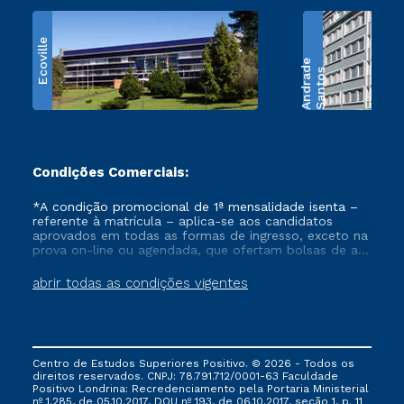
Ecoville
e
S
a
n
t
o
s
A
n
d
r
a
d
Condições Comerciais:
*A condição promocional de 1ª mensalidade isenta –
referente à matrícula – aplica-se aos candidatos
aprovados em todas as formas de ingresso, exceto na
prova on-line ou agendada, que ofertam bolsas de até
50% de desconto, ambos ingressantes no semestre
vigente, que ainda não tenham efetivado e/ou não
abrir todas as condições vigentes
tenham cancelado ou trancado sua matrícula em uma
das Instituições da Cruzeiro do Sul Educacional, no
período de um ano. Tais condições não se aplicam
aos cursos de Medicina, e também para matriculados
via FIES, Prouni e outros programas governamentais, e
Centro de Estudos Superiores Positivo. © 2026 - Todos os
não se acumula com nenhuma outra campanha
direitos reservados. CNPJ: 78.791.712/0001-63 Faculdade
ofertada pela Instituição.
Positivo Londrina: Recredenciamento pela Portaria Ministerial
nº 1.285, de 05.10.2017, DOU nº 193, de 06.10.2017, seção 1, p. 11