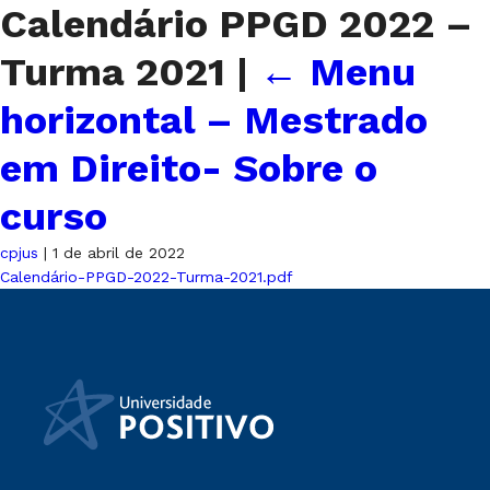
Calendário PPGD 2022 –
Turma 2021
|
←
Menu
horizontal – Mestrado
em Direito- Sobre o
curso
cpjus
|
1 de abril de 2022
Calendário-PPGD-2022-Turma-2021.pdf