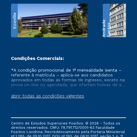
Ecoville
e
S
a
n
t
o
s
A
n
d
r
a
d
Condições Comerciais:
*A condição promocional de 1ª mensalidade isenta –
referente à matrícula – aplica-se aos candidatos
aprovados em todas as formas de ingresso, exceto na
prova on-line ou agendada, que ofertam bolsas de até
50% de desconto, ambos ingressantes no semestre
vigente, que ainda não tenham efetivado e/ou não
abrir todas as condições vigentes
tenham cancelado ou trancado sua matrícula em uma
das Instituições da Cruzeiro do Sul Educacional, no
período de um ano. Tais condições não se aplicam
aos cursos de Medicina, e também para matriculados
via FIES, Prouni e outros programas governamentais, e
Centro de Estudos Superiores Positivo. © 2026 - Todos os
não se acumula com nenhuma outra campanha
direitos reservados. CNPJ: 78.791.712/0001-63 Faculdade
ofertada pela Instituição.
Positivo Londrina: Recredenciamento pela Portaria Ministerial
nº 1.285, de 05.10.2017, DOU nº 193, de 06.10.2017, seção 1, p. 11