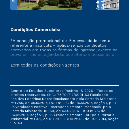
e
S
a
n
t
o
s
A
n
d
r
a
d
Condições Comerciais:
*A condição promocional de 1ª mensalidade isenta –
referente à matrícula – aplica-se aos candidatos
aprovados em todas as formas de ingresso, exceto na
prova on-line ou agendada, que ofertam bolsas de até
50% de desconto, ambos ingressantes no semestre
vigente, que ainda não tenham efetivado e/ou não
abrir todas as condições vigentes
tenham cancelado ou trancado sua matrícula em uma
das Instituições da Cruzeiro do Sul Educacional, no
período de um ano. Tais condições não se aplicam
aos cursos de Medicina, e também para matriculados
via FIES, Prouni e outros programas governamentais, e
Centro de Estudos Superiores Positivo. © 2026 - Todos os
não se acumula com nenhuma outra campanha
direitos reservados. CNPJ: 78.791.712/0001-63 Faculdade
ofertada pela Instituição.
Positivo Londrina: Recredenciamento pela Portaria Ministerial
nº 1.285, de 05.10.2017, DOU nº 193, de 06.10.2017, seção 1, p. 11
Universidade Positivo: Recredenciamento Presencial ​pela
Portaria Ministerial nº 169, de 03.02.2017, DOU nº 26, de
06.02.2017, seção 1, p. 15 Credenciamento EAD pela Portaria
Ministerial nº 1.071, de 01.11.2013, DOU nº 43, de 04.11.2013, seção
1, p. 43