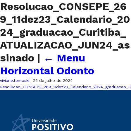
Resolucao_CONSEPE_26
9_11dez23_Calendario_20
24_graduacao_Curitiba_
ATUALIZACAO_JUN24_as
sinado
|
←
Menu
Horizontal Odonto
viviane.ternoski
|
25 de julho de 2024
Resolucao_CONSEPE_269_11dez23_Calendario_2024_graduacao_C