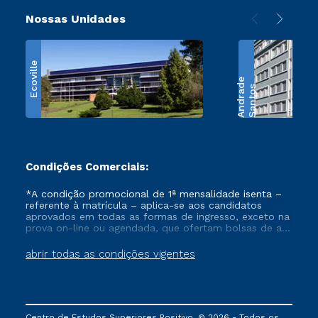
Nossas Unidades
Ecoville
e
S
a
n
t
o
s
A
n
d
r
a
d
Condições Comerciais:
*A condição promocional de 1ª mensalidade isenta –
referente à matrícula – aplica-se aos candidatos
aprovados em todas as formas de ingresso, exceto na
prova on-line ou agendada, que ofertam bolsas de até
50% de desconto, ambos ingressantes no semestre
vigente, que ainda não tenham efetivado e/ou não
abrir todas as condições vigentes
tenham cancelado ou trancado sua matrícula em uma
das Instituições da Cruzeiro do Sul Educacional, no
período de um ano. Tais condições não se aplicam
aos cursos de Medicina, e também para matriculados
via FIES, Prouni e outros programas governamentais, e
Centro de Estudos Superiores Positivo. © 2026 - Todos os