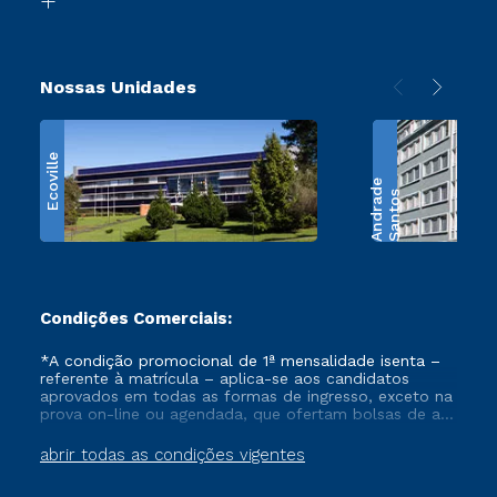
Nossas Unidades
Ecoville
e
S
a
n
t
o
s
A
n
d
r
a
d
Condições Comerciais:
*A condição promocional de 1ª mensalidade isenta –
referente à matrícula – aplica-se aos candidatos
aprovados em todas as formas de ingresso, exceto na
prova on-line ou agendada, que ofertam bolsas de até
50% de desconto, ambos ingressantes no semestre
vigente, que ainda não tenham efetivado e/ou não
abrir todas as condições vigentes
tenham cancelado ou trancado sua matrícula em uma
das Instituições da Cruzeiro do Sul Educacional, no