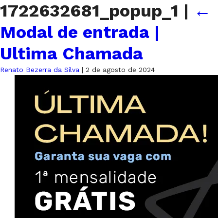
1722632681_popup_1
|
←
Modal de entrada |
Ultima Chamada
Renato Bezerra da Silva
|
2 de agosto de 2024