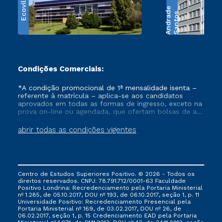
Ecoville
e
S
a
n
t
o
s
A
n
d
r
a
d
Condições Comerciais:
*A condição promocional de 1ª mensalidade isenta –
referente à matrícula – aplica-se aos candidatos
aprovados em todas as formas de ingresso, exceto na
prova on-line ou agendada, que ofertam bolsas de até
50% de desconto, ambos ingressantes no semestre
vigente, que ainda não tenham efetivado e/ou não
abrir todas as condições vigentes
tenham cancelado ou trancado sua matrícula em uma
das Instituições da Cruzeiro do Sul Educacional, no
período de um ano. Tais condições não se aplicam
aos cursos de Medicina, e também para matriculados
via FIES, Prouni e outros programas governamentais, e
Centro de Estudos Superiores Positivo. © 2026 - Todos os
não se acumula com nenhuma outra campanha
direitos reservados. CNPJ: 78.791.712/0001-63 Faculdade
ofertada pela Instituição.
Positivo Londrina: Recredenciamento pela Portaria Ministerial
nº 1.285, de 05.10.2017, DOU nº 193, de 06.10.2017, seção 1, p. 11
Universidade Positivo: Recredenciamento Presencial ​pela
Portaria Ministerial nº 169, de 03.02.2017, DOU nº 26, de
06.02.2017, seção 1, p. 15 Credenciamento EAD pela Portaria