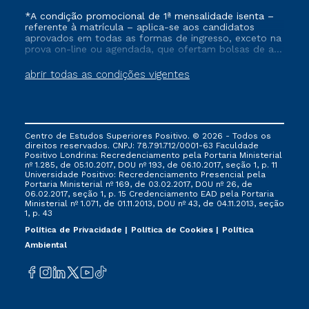
*A condição promocional de 1ª mensalidade isenta –
referente à matrícula – aplica-se aos candidatos
aprovados em todas as formas de ingresso, exceto na
prova on-line ou agendada, que ofertam bolsas de até
50% de desconto, ambos ingressantes no semestre
vigente, que ainda não tenham efetivado e/ou não
abrir todas as condições vigentes
tenham cancelado ou trancado sua matrícula em uma
das Instituições da Cruzeiro do Sul Educacional, no
período de um ano. Tais condições não se aplicam
aos cursos de Medicina, e também para matriculados
via FIES, Prouni e outros programas governamentais, e
Centro de Estudos Superiores Positivo. © 2026 - Todos os
não se acumula com nenhuma outra campanha
direitos reservados. CNPJ: 78.791.712/0001-63 Faculdade
ofertada pela Instituição.
Positivo Londrina: Recredenciamento pela Portaria Ministerial
nº 1.285, de 05.10.2017, DOU nº 193, de 06.10.2017, seção 1, p. 11
Universidade Positivo: Recredenciamento Presencial ​pela
Portaria Ministerial nº 169, de 03.02.2017, DOU nº 26, de
06.02.2017, seção 1, p. 15 Credenciamento EAD pela Portaria
Ministerial nº 1.071, de 01.11.2013, DOU nº 43, de 04.11.2013, seção
1, p. 43
Política de Privacidade
Política de Cookies
Política
Ambiental