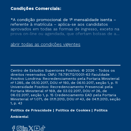
Condições Comerciais:
*A condição promocional de 1ª mensalidade isenta –
referente à matrícula – aplica-se aos candidatos
aprovados em todas as formas de ingresso, exceto na
prova on-line ou agendada, que ofertam bolsas de até
50% de desconto, ambos ingressantes no semestre
vigente, que ainda não tenham efetivado e/ou não
abrir todas as condições vigentes
tenham cancelado ou trancado sua matrícula em uma
das Instituições da Cruzeiro do Sul Educacional, no
período de um ano. Tais condições não se aplicam
aos cursos de Medicina, e também para matriculados
via FIES, Prouni e outros programas governamentais, e
Centro de Estudos Superiores Positivo. © 2026 - Todos os
não se acumula com nenhuma outra campanha
direitos reservados. CNPJ: 78.791.712/0001-63 Faculdade
ofertada pela Instituição.
Positivo Londrina: Recredenciamento pela Portaria Ministerial
nº 1.285, de 05.10.2017, DOU nº 193, de 06.10.2017, seção 1, p. 11
Universidade Positivo: Recredenciamento Presencial ​pela
Portaria Ministerial nº 169, de 03.02.2017, DOU nº 26, de
06.02.2017, seção 1, p. 15 Credenciamento EAD pela Portaria
Ministerial nº 1.071, de 01.11.2013, DOU nº 43, de 04.11.2013, seção
1, p. 43
Política de Privacidade
Política de Cookies
Política
Ambiental