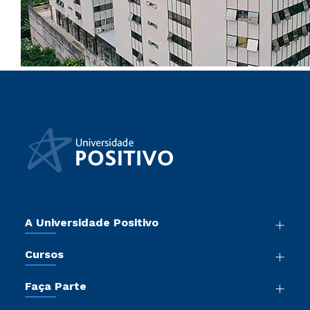
A Universidade Positivo
Nossa História
Cursos
Sala de Imprensa
Graduação
Atos Normativos
Faça Parte
Pós-Graduação
Trabalhe Conosco
Vestibular Mérito