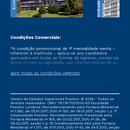
Ecoville
e
S
a
n
t
o
s
A
n
d
r
a
d
Condições Comerciais:
*A condição promocional de 1ª mensalidade isenta –
referente à matrícula – aplica-se aos candidatos
aprovados em todas as formas de ingresso, exceto na
prova on-line ou agendada, que ofertam bolsas de até
50% de desconto, ambos ingressantes no semestre
vigente, que ainda não tenham efetivado e/ou não
abrir todas as condições vigentes
tenham cancelado ou trancado sua matrícula em uma
das Instituições da Cruzeiro do Sul Educacional, no
período de um ano. Tais condições não se aplicam
aos cursos de Medicina, e também para matriculados
via FIES, Prouni e outros programas governamentais, e
Centro de Estudos Superiores Positivo. © 2026 - Todos os
não se acumula com nenhuma outra campanha
direitos reservados. CNPJ: 78.791.712/0001-63 Faculdade
ofertada pela Instituição.
Positivo Londrina: Recredenciamento pela Portaria Ministerial
nº 1.285, de 05.10.2017, DOU nº 193, de 06.10.2017, seção 1, p. 11
Universidade Positivo: Recredenciamento Presencial ​pela
Portaria Ministerial nº 169, de 03.02.2017, DOU nº 26, de
06.02.2017, seção 1, p. 15 Credenciamento EAD pela Portaria
Ministerial nº 1.071, de 01.11.2013, DOU nº 43, de 04.11.2013, seção