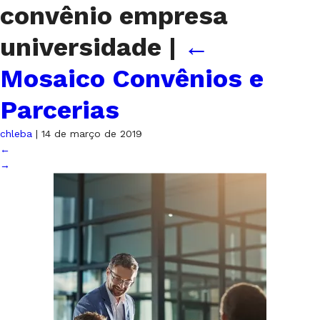
convênio empresa
universidade
|
←
Mosaico Convênios e
Parcerias
chleba
|
14 de março de 2019
←
→