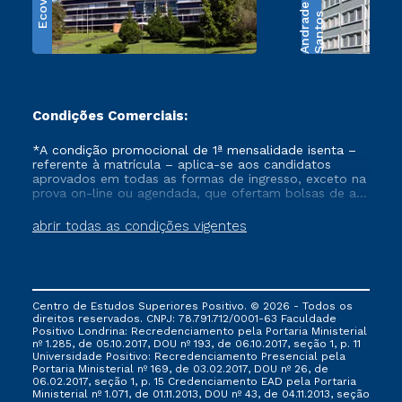
Ecoville
e
S
a
n
t
o
s
A
n
d
r
a
d
Condições Comerciais:
*A condição promocional de 1ª mensalidade isenta –
referente à matrícula – aplica-se aos candidatos
aprovados em todas as formas de ingresso, exceto na
prova on-line ou agendada, que ofertam bolsas de até
50% de desconto, ambos ingressantes no semestre
vigente, que ainda não tenham efetivado e/ou não
abrir todas as condições vigentes
tenham cancelado ou trancado sua matrícula em uma
das Instituições da Cruzeiro do Sul Educacional, no
período de um ano. Tais condições não se aplicam
aos cursos de Medicina, e também para matriculados
via FIES, Prouni e outros programas governamentais, e
Centro de Estudos Superiores Positivo. © 2026 - Todos os
não se acumula com nenhuma outra campanha
direitos reservados. CNPJ: 78.791.712/0001-63 Faculdade
ofertada pela Instituição.
Positivo Londrina: Recredenciamento pela Portaria Ministerial
nº 1.285, de 05.10.2017, DOU nº 193, de 06.10.2017, seção 1, p. 11
Universidade Positivo: Recredenciamento Presencial ​pela
Portaria Ministerial nº 169, de 03.02.2017, DOU nº 26, de
06.02.2017, seção 1, p. 15 Credenciamento EAD pela Portaria
Ministerial nº 1.071, de 01.11.2013, DOU nº 43, de 04.11.2013, seção