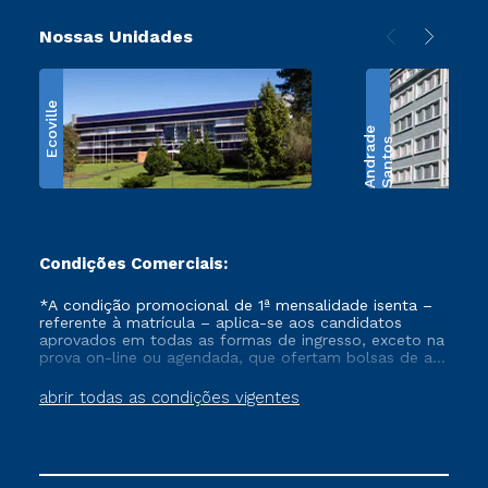
Nossas Unidades
Ecoville
e
S
a
n
t
o
s
A
n
d
r
a
d
Condições Comerciais:
*A condição promocional de 1ª mensalidade isenta –
referente à matrícula – aplica-se aos candidatos
aprovados em todas as formas de ingresso, exceto na
prova on-line ou agendada, que ofertam bolsas de até
50% de desconto, ambos ingressantes no semestre
vigente, que ainda não tenham efetivado e/ou não
abrir todas as condições vigentes
tenham cancelado ou trancado sua matrícula em uma
das Instituições da Cruzeiro do Sul Educacional, no
período de um ano. Tais condições não se aplicam
aos cursos de Medicina, e também para matriculados
via FIES, Prouni e outros programas governamentais, e