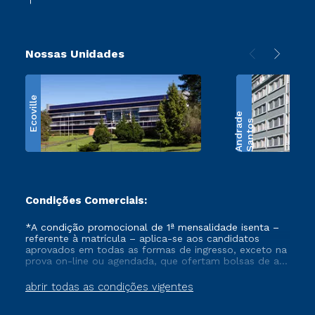
Nossas Unidades
Ecoville
e
S
a
n
t
o
s
A
n
d
r
a
d
Condições Comerciais:
*A condição promocional de 1ª mensalidade isenta –
referente à matrícula – aplica-se aos candidatos
aprovados em todas as formas de ingresso, exceto na
prova on-line ou agendada, que ofertam bolsas de até
50% de desconto, ambos ingressantes no semestre
vigente, que ainda não tenham efetivado e/ou não
abrir todas as condições vigentes
tenham cancelado ou trancado sua matrícula em uma
das Instituições da Cruzeiro do Sul Educacional, no