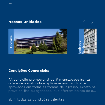
Biblioteca
Retorne ao Curso
Nossas Unidades
Ecoville
e
S
a
n
t
o
s
A
n
d
r
a
d
Condições Comerciais:
*A condição promocional de 1ª mensalidade isenta –
referente à matrícula – aplica-se aos candidatos
aprovados em todas as formas de ingresso, exceto na
prova on-line ou agendada, que ofertam bolsas de até
50% de desconto, ambos ingressantes no semestre
vigente, que ainda não tenham efetivado e/ou não
abrir todas as condições vigentes
tenham cancelado ou trancado sua matrícula em uma