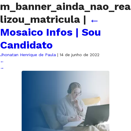
m_banner_ainda_nao_rea
lizou_matricula
|
←
Mosaico Infos | Sou
Candidato
Jhonatan Henrique de Paula
|
14 de junho de 2022
←
→