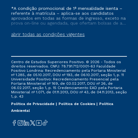
*A condição promocional de 1ª mensalidade isenta –
referente à matrícula – aplica-se aos candidatos
aprovados em todas as formas de ingresso, exceto na
prova on-line ou agendada, que ofertam bolsas de até
50% de desconto, ambos ingressantes no semestre
vigente, que ainda não tenham efetivado e/ou não
abrir todas as condições vigentes
tenham cancelado ou trancado sua matrícula em uma
das Instituições da Cruzeiro do Sul Educacional, no
período de um ano. Tais condições não se aplicam
aos cursos de Medicina, e também para matriculados
via FIES, Prouni e outros programas governamentais, e
Centro de Estudos Superiores Positivo. © 2026 - Todos os
não se acumula com nenhuma outra campanha
direitos reservados. CNPJ: 78.791.712/0001-63 Faculdade
ofertada pela Instituição.
Positivo Londrina: Recredenciamento pela Portaria Ministerial
nº 1.285, de 05.10.2017, DOU nº 193, de 06.10.2017, seção 1, p. 11
Universidade Positivo: Recredenciamento Presencial ​pela
Portaria Ministerial nº 169, de 03.02.2017, DOU nº 26, de
06.02.2017, seção 1, p. 15 Credenciamento EAD pela Portaria
Ministerial nº 1.071, de 01.11.2013, DOU nº 43, de 04.11.2013, seção
1, p. 43
Política de Privacidade
Política de Cookies
Política
Ambiental