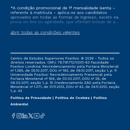
*A condição promocional de 1ª mensalidade isenta –
referente à matrícula – aplica-se aos candidatos
aprovados em todas as formas de ingresso, exceto na
prova on-line ou agendada, que ofertam bolsas de até
50% de desconto, ambos ingressantes no semestre
vigente, que ainda não tenham efetivado e/ou não
abrir todas as condições vigentes
tenham cancelado ou trancado sua matrícula em uma
das Instituições da Cruzeiro do Sul Educacional, no
período de um ano. Tais condições não se aplicam
aos cursos de Medicina, e também para matriculados
via FIES, Prouni e outros programas governamentais, e
Centro de Estudos Superiores Positivo. © 2026 - Todos os
não se acumula com nenhuma outra campanha
direitos reservados. CNPJ: 78.791.712/0001-63 Faculdade
ofertada pela Instituição.
Positivo Londrina: Recredenciamento pela Portaria Ministerial
nº 1.285, de 05.10.2017, DOU nº 193, de 06.10.2017, seção 1, p. 11
Universidade Positivo: Recredenciamento Presencial ​pela
Portaria Ministerial nº 169, de 03.02.2017, DOU nº 26, de
06.02.2017, seção 1, p. 15 Credenciamento EAD pela Portaria
Ministerial nº 1.071, de 01.11.2013, DOU nº 43, de 04.11.2013, seção
1, p. 43
Política de Privacidade
Política de Cookies
Política
Ambiental