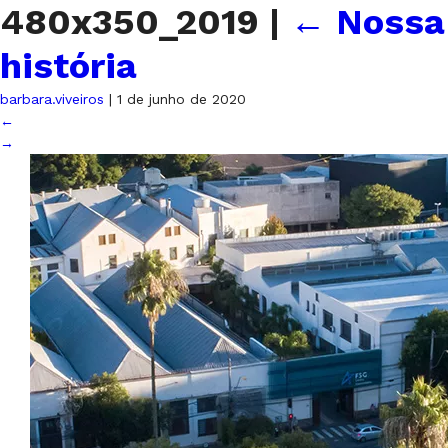
480x350_2019
|
←
Nossa
história
barbara.viveiros
|
1 de junho de 2020
←
→