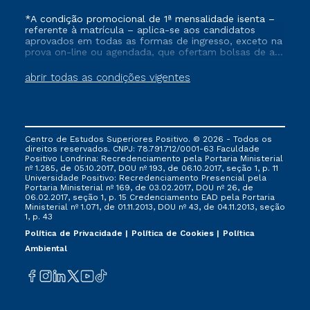
*A condição promocional de 1ª mensalidade isenta –
referente à matrícula – aplica-se aos candidatos
aprovados em todas as formas de ingresso, exceto na
prova on-line ou agendada, que ofertam bolsas de até
50% de desconto, ambos ingressantes no semestre
vigente, que ainda não tenham efetivado e/ou não
abrir todas as condições vigentes
tenham cancelado ou trancado sua matrícula em uma
das Instituições da Cruzeiro do Sul Educacional, no
período de um ano. Tais condições não se aplicam
aos cursos de Medicina, e também para matriculados
via FIES, Prouni e outros programas governamentais, e
Centro de Estudos Superiores Positivo. © 2026 - Todos os
não se acumula com nenhuma outra campanha
direitos reservados. CNPJ: 78.791.712/0001-63 Faculdade
ofertada pela Instituição.
Positivo Londrina: Recredenciamento pela Portaria Ministerial
nº 1.285, de 05.10.2017, DOU nº 193, de 06.10.2017, seção 1, p. 11
Universidade Positivo: Recredenciamento Presencial ​pela
Portaria Ministerial nº 169, de 03.02.2017, DOU nº 26, de
06.02.2017, seção 1, p. 15 Credenciamento EAD pela Portaria
Ministerial nº 1.071, de 01.11.2013, DOU nº 43, de 04.11.2013, seção
1, p. 43
Política de Privacidade
Política de Cookies
Política
Ambiental