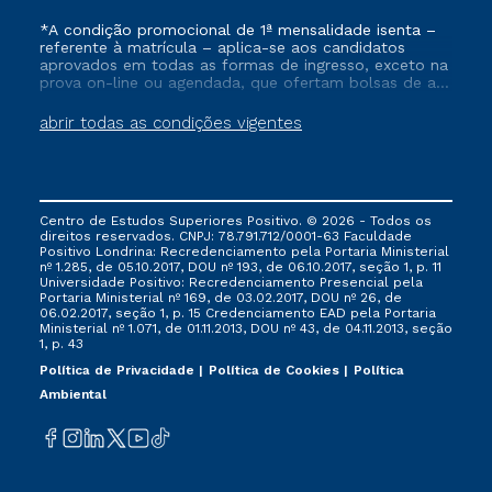
*A condição promocional de 1ª mensalidade isenta –
referente à matrícula – aplica-se aos candidatos
aprovados em todas as formas de ingresso, exceto na
prova on-line ou agendada, que ofertam bolsas de até
50% de desconto, ambos ingressantes no semestre
vigente, que ainda não tenham efetivado e/ou não
abrir todas as condições vigentes
tenham cancelado ou trancado sua matrícula em uma
das Instituições da Cruzeiro do Sul Educacional, no
período de um ano. Tais condições não se aplicam
aos cursos de Medicina, e também para matriculados
via FIES, Prouni e outros programas governamentais, e
Centro de Estudos Superiores Positivo. © 2026 - Todos os
não se acumula com nenhuma outra campanha
direitos reservados. CNPJ: 78.791.712/0001-63 Faculdade
ofertada pela Instituição.
Positivo Londrina: Recredenciamento pela Portaria Ministerial
nº 1.285, de 05.10.2017, DOU nº 193, de 06.10.2017, seção 1, p. 11
Universidade Positivo: Recredenciamento Presencial ​pela
Portaria Ministerial nº 169, de 03.02.2017, DOU nº 26, de
06.02.2017, seção 1, p. 15 Credenciamento EAD pela Portaria
Ministerial nº 1.071, de 01.11.2013, DOU nº 43, de 04.11.2013, seção
1, p. 43
Política de Privacidade
Política de Cookies
Política
Ambiental