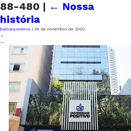
88-480
|
←
Nossa
história
barbara.viveiros
|
26 de novembro de 2020
←
→