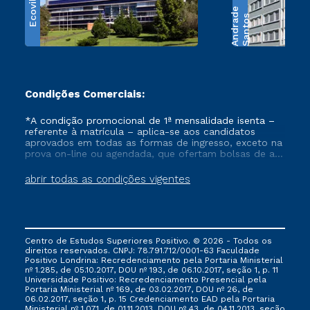
Ecoville
e
S
a
n
t
o
s
A
n
d
r
a
d
Condições Comerciais:
*A condição promocional de 1ª mensalidade isenta –
referente à matrícula – aplica-se aos candidatos
aprovados em todas as formas de ingresso, exceto na
prova on-line ou agendada, que ofertam bolsas de até
50% de desconto, ambos ingressantes no semestre
vigente, que ainda não tenham efetivado e/ou não
abrir todas as condições vigentes
tenham cancelado ou trancado sua matrícula em uma
das Instituições da Cruzeiro do Sul Educacional, no
período de um ano. Tais condições não se aplicam
aos cursos de Medicina, e também para matriculados
via FIES, Prouni e outros programas governamentais, e
Centro de Estudos Superiores Positivo. © 2026 - Todos os
não se acumula com nenhuma outra campanha
direitos reservados. CNPJ: 78.791.712/0001-63 Faculdade
ofertada pela Instituição.
Positivo Londrina: Recredenciamento pela Portaria Ministerial
nº 1.285, de 05.10.2017, DOU nº 193, de 06.10.2017, seção 1, p. 11
Universidade Positivo: Recredenciamento Presencial ​pela
Portaria Ministerial nº 169, de 03.02.2017, DOU nº 26, de
06.02.2017, seção 1, p. 15 Credenciamento EAD pela Portaria
Ministerial nº 1.071, de 01.11.2013, DOU nº 43, de 04.11.2013, seção