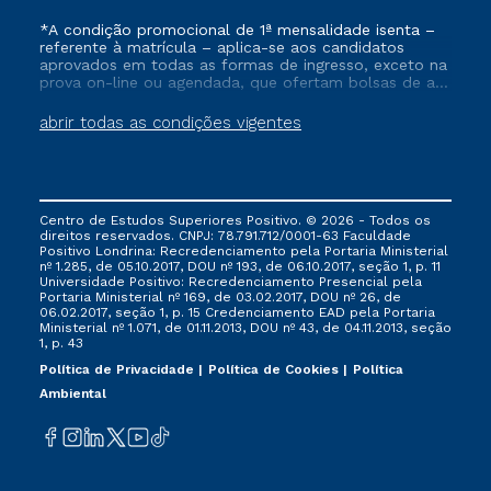
*A condição promocional de 1ª mensalidade isenta –
referente à matrícula – aplica-se aos candidatos
aprovados em todas as formas de ingresso, exceto na
prova on-line ou agendada, que ofertam bolsas de até
50% de desconto, ambos ingressantes no semestre
vigente, que ainda não tenham efetivado e/ou não
abrir todas as condições vigentes
tenham cancelado ou trancado sua matrícula em uma
das Instituições da Cruzeiro do Sul Educacional, no
período de um ano. Tais condições não se aplicam
aos cursos de Medicina, e também para matriculados
via FIES, Prouni e outros programas governamentais, e
Centro de Estudos Superiores Positivo. © 2026 - Todos os
não se acumula com nenhuma outra campanha
direitos reservados. CNPJ: 78.791.712/0001-63 Faculdade
ofertada pela Instituição.
Positivo Londrina: Recredenciamento pela Portaria Ministerial
nº 1.285, de 05.10.2017, DOU nº 193, de 06.10.2017, seção 1, p. 11
Universidade Positivo: Recredenciamento Presencial ​pela
Portaria Ministerial nº 169, de 03.02.2017, DOU nº 26, de
06.02.2017, seção 1, p. 15 Credenciamento EAD pela Portaria
Ministerial nº 1.071, de 01.11.2013, DOU nº 43, de 04.11.2013, seção
1, p. 43
Política de Privacidade
Política de Cookies
Política
Ambiental