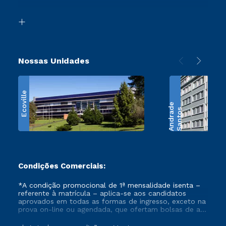
Acessibilidade
Transferência
Biblioteca
Retorne ao Curso
Nossas Unidades
Ecoville
e
S
a
n
t
o
s
A
n
d
r
a
d
Condições Comerciais:
*A condição promocional de 1ª mensalidade isenta –
referente à matrícula – aplica-se aos candidatos
aprovados em todas as formas de ingresso, exceto na
prova on-line ou agendada, que ofertam bolsas de até
50% de desconto, ambos ingressantes no semestre
vigente, que ainda não tenham efetivado e/ou não