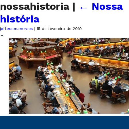
nossahistoria
|
←
Nossa
história
jefferson.moraes
|
15 de fevereiro de 2019
→