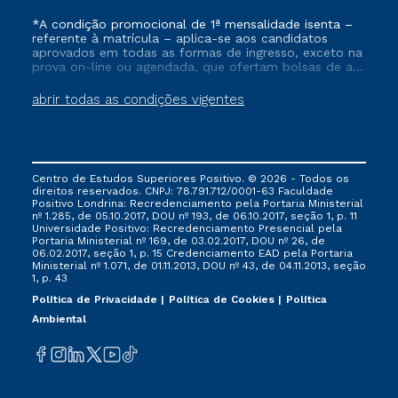
*A condição promocional de 1ª mensalidade isenta –
referente à matrícula – aplica-se aos candidatos
aprovados em todas as formas de ingresso, exceto na
prova on-line ou agendada, que ofertam bolsas de até
50% de desconto, ambos ingressantes no semestre
vigente, que ainda não tenham efetivado e/ou não
abrir todas as condições vigentes
tenham cancelado ou trancado sua matrícula em uma
das Instituições da Cruzeiro do Sul Educacional, no
período de um ano. Tais condições não se aplicam
aos cursos de Medicina, e também para matriculados
via FIES, Prouni e outros programas governamentais, e
Centro de Estudos Superiores Positivo. © 2026 - Todos os
não se acumula com nenhuma outra campanha
direitos reservados. CNPJ: 78.791.712/0001-63 Faculdade
ofertada pela Instituição.
Positivo Londrina: Recredenciamento pela Portaria Ministerial
nº 1.285, de 05.10.2017, DOU nº 193, de 06.10.2017, seção 1, p. 11
Universidade Positivo: Recredenciamento Presencial ​pela
Portaria Ministerial nº 169, de 03.02.2017, DOU nº 26, de
06.02.2017, seção 1, p. 15 Credenciamento EAD pela Portaria
Ministerial nº 1.071, de 01.11.2013, DOU nº 43, de 04.11.2013, seção
1, p. 43
Política de Privacidade
Política de Cookies
Política
Ambiental