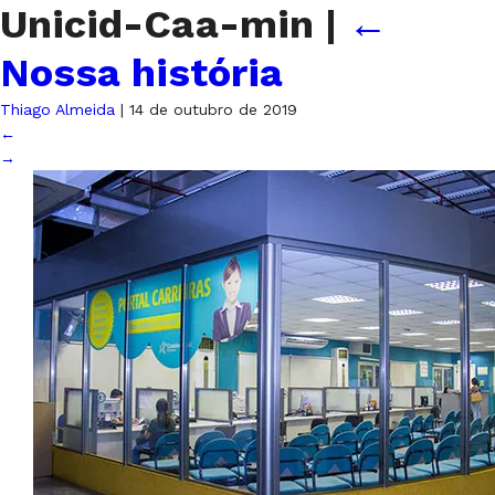
Unicid-Caa-min
|
←
Nossa história
Thiago Almeida
|
14 de outubro de 2019
←
→