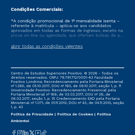
Condições Comerciais:
*A condição promocional de 1ª mensalidade isenta –
referente à matrícula – aplica-se aos candidatos
aprovados em todas as formas de ingresso, exceto na
prova on-line ou agendada, que ofertam bolsas de até
50% de desconto, ambos ingressantes no semestre
vigente, que ainda não tenham efetivado e/ou não
abrir todas as condições vigentes
tenham cancelado ou trancado sua matrícula em uma
das Instituições da Cruzeiro do Sul Educacional, no
período de um ano. Tais condições não se aplicam
aos cursos de Medicina, e também para matriculados
via FIES, Prouni e outros programas governamentais, e
Centro de Estudos Superiores Positivo. © 2026 - Todos os
não se acumula com nenhuma outra campanha
direitos reservados. CNPJ: 78.791.712/0001-63 Faculdade
ofertada pela Instituição.
Positivo Londrina: Recredenciamento pela Portaria Ministerial
nº 1.285, de 05.10.2017, DOU nº 193, de 06.10.2017, seção 1, p. 11
Universidade Positivo: Recredenciamento Presencial ​pela
Portaria Ministerial nº 169, de 03.02.2017, DOU nº 26, de
06.02.2017, seção 1, p. 15 Credenciamento EAD pela Portaria
Ministerial nº 1.071, de 01.11.2013, DOU nº 43, de 04.11.2013, seção
1, p. 43
Política de Privacidade
Política de Cookies
Política
Ambiental