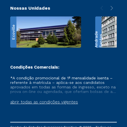
Nossas Unidades
Ecoville
e
S
a
n
t
o
s
A
n
d
r
a
d
Condições Comerciais:
*A condição promocional de 1ª mensalidade isenta –
referente à matrícula – aplica-se aos candidatos
aprovados em todas as formas de ingresso, exceto na
prova on-line ou agendada, que ofertam bolsas de até
50% de desconto, ambos ingressantes no semestre
vigente, que ainda não tenham efetivado e/ou não
abrir todas as condições vigentes
tenham cancelado ou trancado sua matrícula em uma
das Instituições da Cruzeiro do Sul Educacional, no
período de um ano. Tais condições não se aplicam
aos cursos de Medicina, e também para matriculados
via FIES, Prouni e outros programas governamentais, e