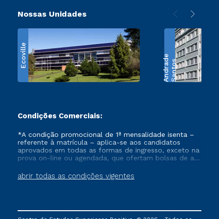
Nossas Unidades
Ecoville
e
S
a
n
t
o
s
A
n
d
r
a
d
Condições Comerciais:
*A condição promocional de 1ª mensalidade isenta –
referente à matrícula – aplica-se aos candidatos
aprovados em todas as formas de ingresso, exceto na
prova on-line ou agendada, que ofertam bolsas de até
50% de desconto, ambos ingressantes no semestre
vigente, que ainda não tenham efetivado e/ou não
abrir todas as condições vigentes
tenham cancelado ou trancado sua matrícula em uma
das Instituições da Cruzeiro do Sul Educacional, no
período de um ano. Tais condições não se aplicam
aos cursos de Medicina, e também para matriculados
via FIES, Prouni e outros programas governamentais, e