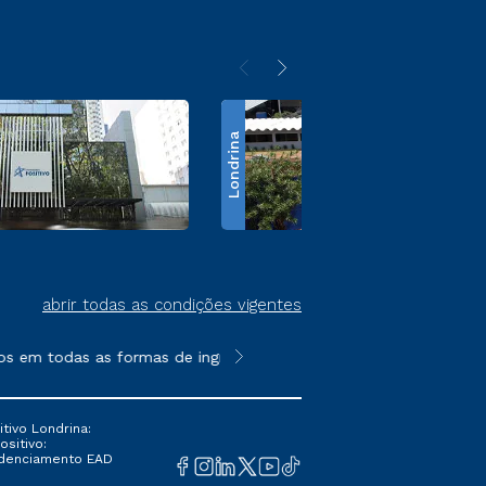
Londrina
abrir todas as condições vigentes
 em todas as formas de ingresso, exceto na prova on-line ou ag
**Semipresencial é um formato do E
tivo Londrina:
ositivo:
Credenciamento EAD