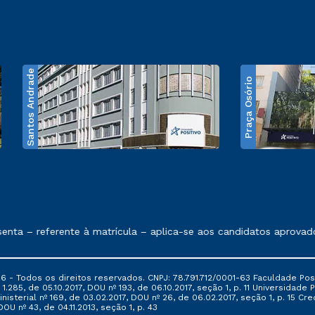
Santos Andrade
Praça Osório
e exposto no contrato de prestação de serviços
ta – referente à matrícula – aplica-se aos candidatos aprovados
6 - Todos os direitos reservados. CNPJ: 78.791.712/0001-63 Faculdade Posi
.285, de 05.10.2017, DOU nº 193, de 06.10.2017, seção 1, p. 11 Universidade P
nisterial nº 169, de 03.02.2017, DOU nº 26, de 06.02.2017, seção 1, p. 15 
 DOU nº 43, de 04.11.2013, seção 1, p. 43