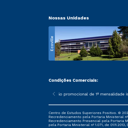
Nossas Unidades
Ecoville
Condições Comerciais:
 poderão sofrer alterações nos períodos de rematrícula conform
*A condição promocional de 1ª mensalidade isen
Centro de Estudos Superiores Positivo. © 202
Recredenciamento pela Portaria Ministerial nº 1
Recredenciamento Presencial ​pela Portaria Mi
pela Portaria Ministerial nº 1.071, de 01.11.2013,