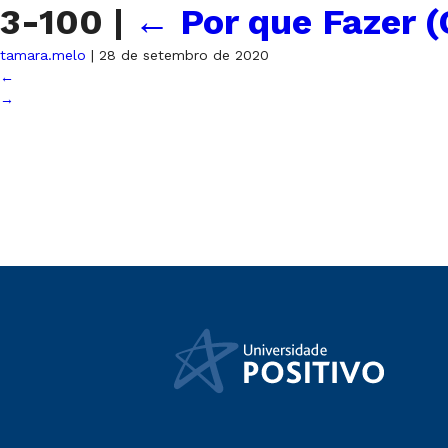
3-100
|
←
Por que Fazer (
tamara.melo
|
28 de setembro de 2020
←
→