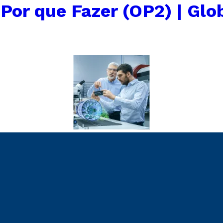
←
Por que Fazer (OP2) | Glo