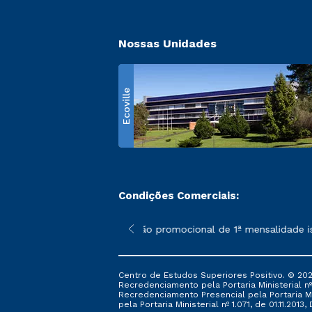
Nossas Unidades
Ecoville
Condições Comerciais:
 poderão sofrer alterações nos períodos de rematrícula conform
*A condição promocional de 1ª mensalidade ise
Centro de Estudos Superiores Positivo. © 202
Recredenciamento pela Portaria Ministerial nº 1
Recredenciamento Presencial ​pela Portaria Mi
pela Portaria Ministerial nº 1.071, de 01.11.2013,