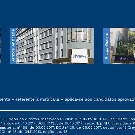
Santos Andrade
Praça Osório
e exposto no contrato de prestação de serviços
nta – referente à matrícula – aplica-se aos candidatos aprovado
6 - Todos os direitos reservados. CNPJ: 78.791.712/0001-63 Faculdade Posi
.285, de 05.10.2017, DOU nº 193, de 06.10.2017, seção 1, p. 11 Universidade P
nisterial nº 169, de 03.02.2017, DOU nº 26, de 06.02.2017, seção 1, p. 15 
 DOU nº 43, de 04.11.2013, seção 1, p. 43