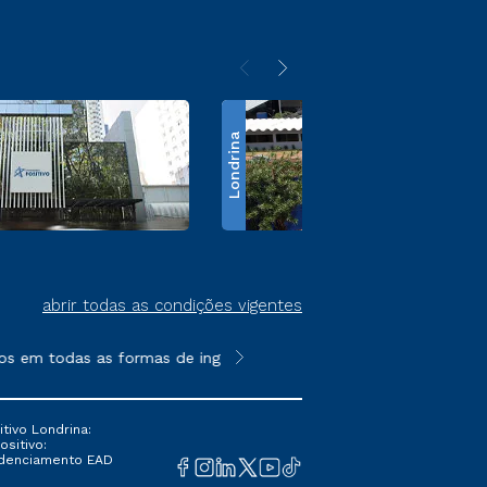
Londrina
abrir todas as condições vigentes
s em todas as formas de ingresso, exceto na prova on-line ou a
**Semipresencial é um formato do E
tivo Londrina:
ositivo:
Credenciamento EAD