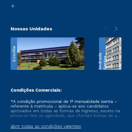
Biblioteca
Retorne ao Curso
Nossas Unidades
Ecoville
e
S
a
n
t
o
s
A
n
d
r
a
d
Condições Comerciais:
*A condição promocional de 1ª mensalidade isenta –
referente à matrícula – aplica-se aos candidatos
aprovados em todas as formas de ingresso, exceto na
prova on-line ou agendada, que ofertam bolsas de até
50% de desconto, ambos ingressantes no semestre
vigente, que ainda não tenham efetivado e/ou não
abrir todas as condições vigentes
tenham cancelado ou trancado sua matrícula em uma