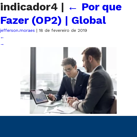
indicador4
|
←
Por que
Fazer (OP2) | Global
jefferson.moraes
|
18 de fevereiro de 2019
←
→