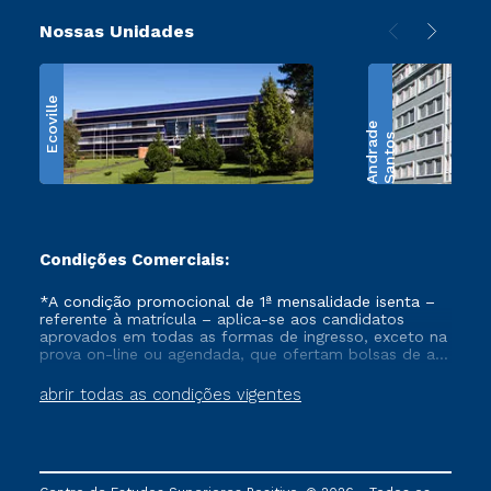
Nossas Unidades
Ecoville
e
S
a
n
t
o
s
A
n
d
r
a
d
Condições Comerciais:
*A condição promocional de 1ª mensalidade isenta –
referente à matrícula – aplica-se aos candidatos
aprovados em todas as formas de ingresso, exceto na
prova on-line ou agendada, que ofertam bolsas de até
50% de desconto, ambos ingressantes no semestre
vigente, que ainda não tenham efetivado e/ou não
abrir todas as condições vigentes
tenham cancelado ou trancado sua matrícula em uma
das Instituições da Cruzeiro do Sul Educacional, no
período de um ano. Tais condições não se aplicam
aos cursos de Medicina, e também para matriculados
via FIES, Prouni e outros programas governamentais, e